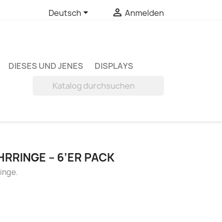


Deutsch
Anmelden
DIESES UND JENES
DISPLAYS

HRRINGE – 6’ER PACK
inge.