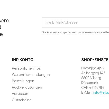
sere
d
Sie können sich jederzeit von diesem Newslett
e
IHR KONTO
SHOP-EINST
Ludviggo ApS
Persönliche Infos
Aalborgvej 146
Warenrücksendungen
8800 Viborg
Bestellungen
Dänemark
Rückvergütungen
CVR 44115794
E-Mail:
info@ell
Adressen
Gutscheine